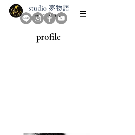
​studio 夢物語
​☎0126-35-5146
​profile