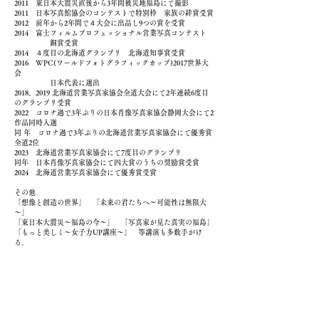
2011 東日本大震災直後から3年間被災地福島にて撮影
2011 日本写真館協会のコンテストで特別枠 家族の絆賞受賞
2012 前年から2年間で４大会に出品し9つの賞を受賞
2014 富士フィルムプロフェッショナル営業写真コンテスト
銅賞受賞
2014 ４度目の北海道グランプリ 北海道知事賞受賞
2016 WPC(ワールドフォトグラフィックカップ)2017世界大
会
日本代表に選出
2018、2019 北海道営業写真家協会全道大会にて2年連続6度目
のグランプリ受賞
2022 コロナ過で3年ぶりの日本肖像写真家協会静岡大会にて2
作品同時入選
​同 年 コロナ過で3年ぶりの北海道営業写真家協会にて優秀賞
全道2位
2023 北海道営業写真家協会にて7度目のグランプリ
同年 日本肖像写真家協会にて四大賞のうちの奨励賞受賞
2024 北海道営業写真家協会にて優秀賞受賞
その他
「想像と創造の世界」 「未来の君たちへ～可能性は無限大
～」
「東日本大震災～福島の今～」 「写真家が見た真実の福島」
「もっと美しく～女子力UP講座～」 等​講演も多数手がけ
る。