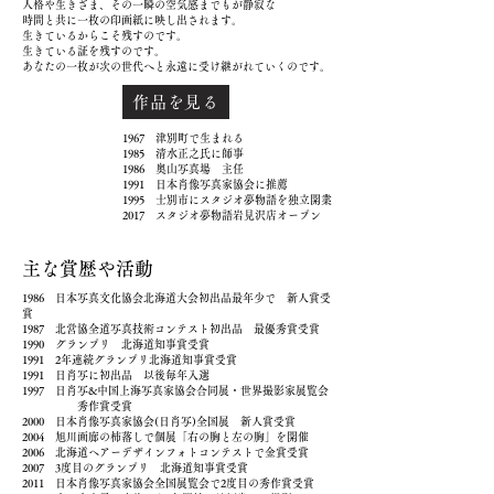
人格や生きざま、その一瞬の空気感までもが静寂な
時間と共に一枚の印画紙に映し出されます。
生きているからこそ残すのです。
生きている証を残すのです。
​あなたの一枚が次の世代へと永遠に受け継がれていくのです。
作品を見る
1967 津別町で生まれる
1985 清水正之氏に師事
1986 奥山写真場 主任
1991 日本肖像写真家協会に推薦
1995 士別市にスタジオ夢物語を独立開業
​2017 スタジオ夢物語岩見沢店オープン
​主な賞歴や活動
1986 日本写真文化協会北海道大会初出品最年少で 新人賞受
賞​
1987 北営協全道写真技術コンテスト初出品 最優秀賞受賞
1990 グランプリ 北海道知事賞受賞
1991 2年連続グランプリ北海道知事賞受賞
1991 日肖写に初出品 以後毎年入選
1997 日肖写&中国上海写真家協会合同展・世界撮影家展覧会
秀作賞受賞
2000 日本肖像写真家協会(日肖写)全国展 新人賞受賞
2004 旭川画廊の柿落しで個展「右の胸と左の胸」を開催
2006 北海道ヘアーデザインフォトコンテストで金賞受賞
2007 3度目のグランプリ 北海道知事賞受賞
2011 日本肖像写真家協会全国展覧会で2度目の秀作賞受賞