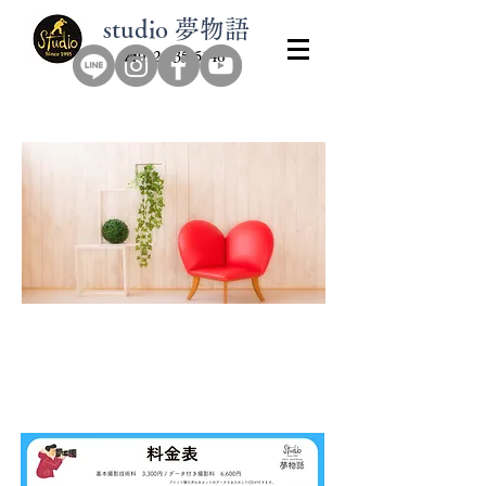
​studio 夢物語
​☎0126-35-5146
​料金プラン
証明写真
​記念写真​