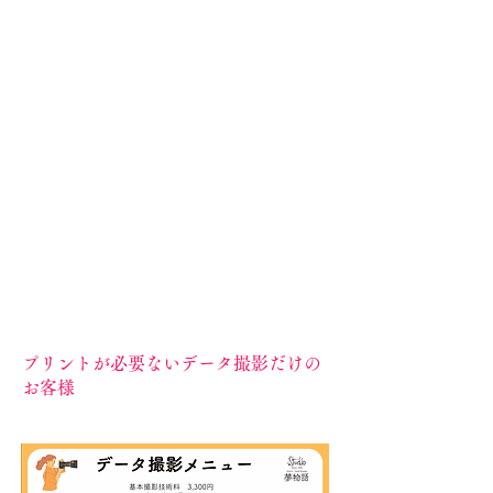
川、滝川、月形、新篠津、南幌、長沼
辺りまでは無料
札幌 3,000円 旭川 4,000円 千
歳 3,000円 撮影時に現金精算
それ以外の遠方の場合別途見積もり致
します。
宿泊が必要な大がかりな撮影等の場合
は宿泊施設の手配等をお客様にお願い
しています。
プリントが必要ないデータ撮影だけの
お客様