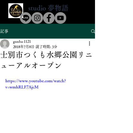
​studio 夢物語
​☎0126-35-5146
記事
gunba-1121
2018年7月8日
読了時間: 3分
士別市つくも水郷公園リニ
ューアルオープン
https://www.youtube.com/watch?
v=wmhRLF7AjcM