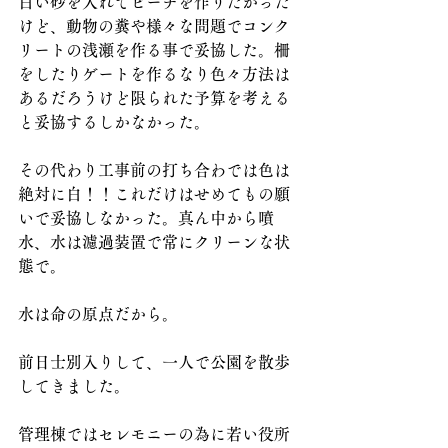
白い砂を入れてビーチを作りたかった
けど、動物の糞や様々な問題でコンク
リートの浅瀬を作る事で妥協した。柵
をしたりゲートを作るなり色々方法は
あるだろうけど限られた予算を考える
と妥協するしかなかった。
その代わり工事前の打ち合わでは色は
絶対に白！！これだけはせめてもの願
いで妥協しなかった。真ん中から噴
水、水は濾過装置で常にクリーンな状
態で。
水は命の原点だから。
前日士別入りして、一人で公園を散歩
してきました。
管理棟ではセレモニーの為に若い役所